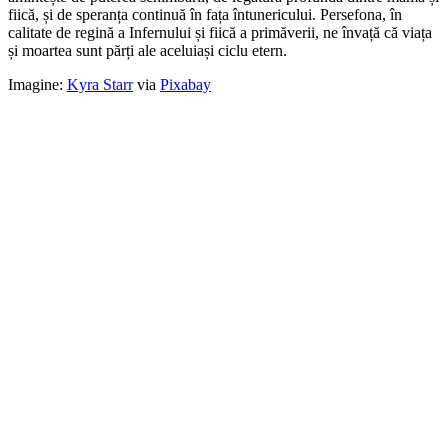
fiică, și de speranța continuă în fața întunericului. Persefona, în
calitate de regină a Infernului și fiică a primăverii, ne învață că viața
și moartea sunt părți ale aceluiași ciclu etern.
Imagine:
Kyra Starr
via
Pixabay