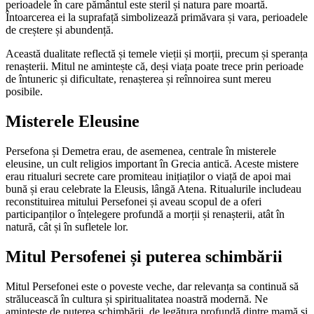
perioadele în care pământul este steril și natura pare moartă.
Întoarcerea ei la suprafață simbolizează primăvara și vara, perioadele
de creștere și abundență.
Această dualitate reflectă și temele vieții și morții, precum și speranța
renașterii. Mitul ne amintește că, deși viața poate trece prin perioade
de întuneric și dificultate, renașterea și reînnoirea sunt mereu
posibile.
Misterele Eleusine
Persefona și Demetra erau, de asemenea, centrale în misterele
eleusine, un cult religios important în Grecia antică. Aceste mistere
erau ritualuri secrete care promiteau inițiaților o viață de apoi mai
bună și erau celebrate la Eleusis, lângă Atena. Ritualurile includeau
reconstituirea mitului Persefonei și aveau scopul de a oferi
participanților o înțelegere profundă a morții și renașterii, atât în
natură, cât și în sufletele lor.
Mitul Persofenei și puterea schimbării
Mitul Persefonei este o poveste veche, dar relevanța sa continuă să
strălucească în cultura și spiritualitatea noastră modernă. Ne
amintește de puterea schimbării, de legătura profundă dintre mamă și