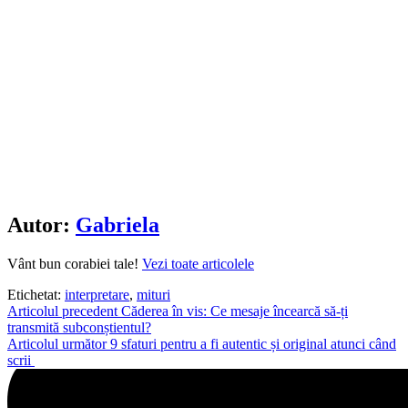
Autor:
Gabriela
Vânt bun corabiei tale!
Vezi toate articolele
Etichetat:
interpretare
,
mituri
Navigare
Articolul precedent
Căderea în vis: Ce mesaje încearcă să-ți
transmită subconștientul?
în
Articolul următor
9 sfaturi pentru a fi autentic și original atunci când
articole
scrii