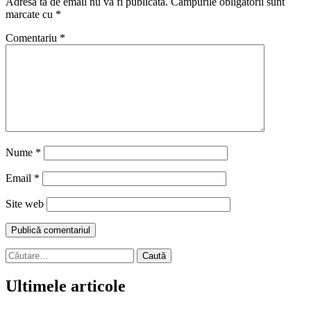
Adresa ta de email nu va fi publicată.
Câmpurile obligatorii sunt
marcate cu
*
Comentariu
*
Nume
*
Email
*
Site web
Caută
după:
Ultimele articole