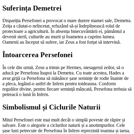
Suferința Demetrei
Dispariția Persefonei a provocat o mare durere mamei sale, Demetra.
Zeița a căutat-o neîncetat, refuzând să-și îndeplinească rolul de
protectoare a agriculturii. În absența binecuvântării ei, pământul a
devenit steril, culturile au murit și foametea a cuprins lumea.
Oamenii au început să sufere, iar Zeus a fost forțat să intervină.
Întoarcerea Persefonei
În cele din urmă, Zeus a trimis pe Hermes, mesagerul zeilor, să o
aducă pe Persefona înapoi la Demetra. Cu toate acestea, Hades a
avut grijă ca Persefona să mănânce șase semințe de rodie înainte de
a pleca, legând-o astfel de Infern pentru totdeauna. Conform
regulilor divine, pentru fiecare semință mâncată, Persefona trebuia să
petreacă o lună în Infern.
Simbolismul și Ciclurile Naturii
Mitul Persefonei este mai mult decât o simplă poveste de răpire și
salvare. Este o alegorie a ciclurilor naturii și a anotimpurilor. Cele
șase luni petrecute de Persefona în Infern reprezintă toamna și iarna,