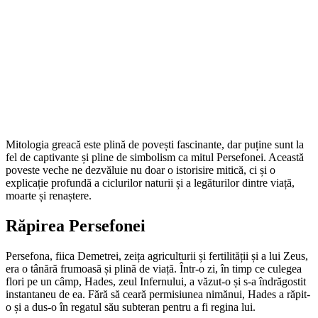
Mitologia greacă este plină de povești fascinante, dar puține sunt la
fel de captivante și pline de simbolism ca mitul Persefonei. Această
poveste veche ne dezvăluie nu doar o istorisire mitică, ci și o
explicație profundă a ciclurilor naturii și a legăturilor dintre viață,
moarte și renaștere.
Răpirea Persefonei
Persefona, fiica Demetrei, zeița agriculturii și fertilității și a lui Zeus,
era o tânără frumoasă și plină de viață. Într-o zi, în timp ce culegea
flori pe un câmp, Hades, zeul Infernului, a văzut-o și s-a îndrăgostit
instantaneu de ea. Fără să ceară permisiunea nimănui, Hades a răpit-
o și a dus-o în regatul său subteran pentru a fi regina lui.