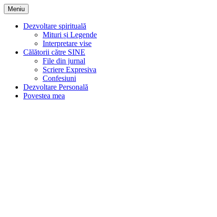
Sari
Meniu
la
conținut
Dezvoltare spirituală
Mituri și Legende
Interpretare vise
Călătorii către SINE
File din jurnal
Scriere Expresiva
Confesiuni
Dezvoltare Personală
Povestea mea