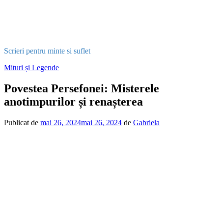
Scrieri pentru minte si suflet
Publicat
Mituri și Legende
în
Povestea Persefonei: Misterele
anotimpurilor și renașterea
Publicat de
mai 26, 2024
mai 26, 2024
de
Gabriela